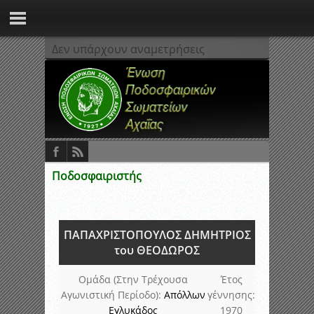
Δεν υπάρχουν αναμετρήσεις
Ποδοσφαιριστής
ΠΑΠΑΧΡΙΣΤΟΠΟΥΛΟΣ ΔΗΜΗΤΡΙΟΣ
του ΘΕΟΔΩΡΟΣ
Ομάδα (Στην Τρέχουσα
Έτος
Αγωνιστική Περίοδο):
Απόλλων
γέννησης:
Εγλυκάδος
1970