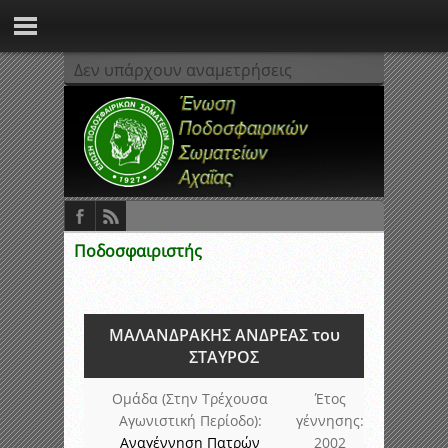
Δεν υπάρχουν αναμετρήσεις
Ποδοσφαιριστής
ΜΑΛΑΝΔΡΑΚΗΣ ΑΝΔΡΕΑΣ του
ΣΤΑΥΡΟΣ
Ομάδα (Στην Τρέχουσα
Έτος
Αγωνιστική Περίοδο):
γέννησης:
Αναγέννηση Πατρών
2002