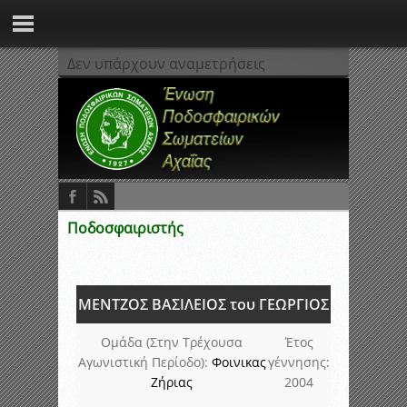
Δεν υπάρχουν αναμετρήσεις
Ποδοσφαιριστής
ΜΕΝΤΖΟΣ ΒΑΣΙΛΕΙΟΣ του ΓΕΩΡΓΙΟΣ
Ομάδα (Στην Τρέχουσα
Έτος
Αγωνιστική Περίοδο):
Φοινικας
γέννησης:
Ζήριας
2004