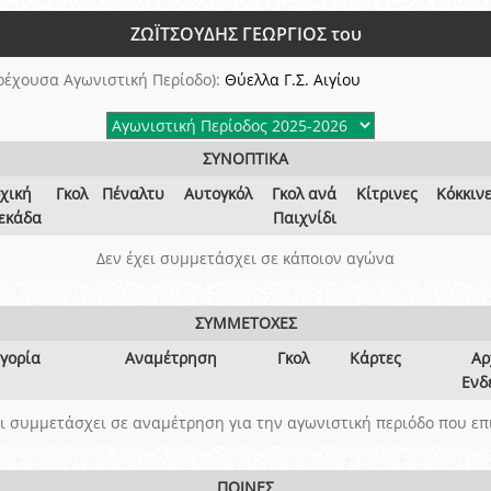
ξετάσεων Σεμιναρίου προεπιλογής Διαιτητών και Παρατηρητών ΕΠΣΑ αγω
ΖΩΪΤΣΟΥΔΗΣ ΓΕΩΡΓΙΟΣ του
 όμιλο
ν και Κυπέλλου 2015-2016
ρέχουσα Αγωνιστική Περίοδο):
Θύελλα Γ.Σ. Αιγίου
ΣΥΝΟΠΤΙΚΑ
χική
Γκολ
Πέναλτυ
Αυτογκόλ
Γκολ ανά
Κίτρινες
Κόκκιν
εκάδα
Παιχνίδι
Δεν έχει συμμετάσχει σε κάποιον αγώνα
ΣΥΜΜΕΤΟΧΕΣ
γορία
Αναμέτρηση
Γκολ
Κάρτες
Αρ
Ενδ
ει συμμετάσχει σε αναμέτρηση για την αγωνιστική περιόδο που επ
ΠΟΙΝΕΣ