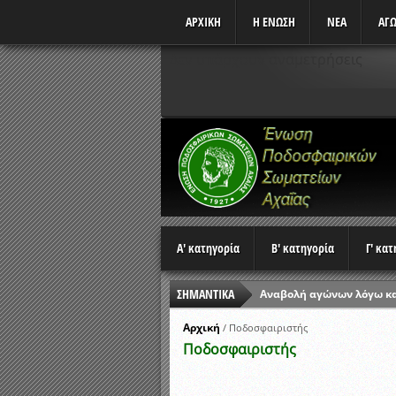
ΑΡΧΙΚΗ
Η ΕΝΩΣΗ
ΝΕΑ
ΑΓΩ
Δεν υπάρχουν αναμετρήσεις
Α' κατηγορία
Β' κατηγορία
Γ' κα
ΣΗΜΑΝΤΙΚΑ
Αναβολή αγώνων λόγω κ
Ώρες έναρξης αγώνων Π
Αρχική
/
Ποδοσφαιριστής
Ποδοσφαιριστής
Αποτελέσματα επαναληπτ
Κλήρωση Β’ Φάσης Κυπέλ