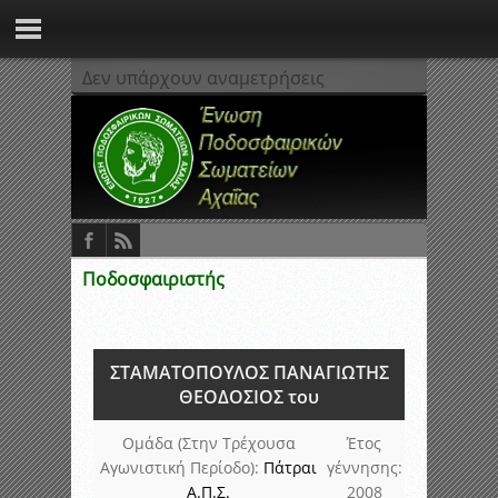
Δεν υπάρχουν αναμετρήσεις
Ποδοσφαιριστής
ΣΤΑΜΑΤΟΠΟΥΛΟΣ ΠΑΝΑΓΙΩΤΗΣ
ΘΕΟΔΟΣΙΟΣ του
Ομάδα (Στην Τρέχουσα
Έτος
Αγωνιστική Περίοδο):
Πάτραι
γέννησης:
Α.Π.Σ.
2008