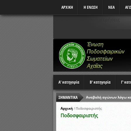
ΑΡΧΙΚΗ
Η ΕΝΩΣΗ
ΝΕΑ
ΑΓΩ
Δεν υπάρχουν αναμετρήσεις
Α' κατηγορία
Β' κατηγορία
Γ' κα
ΣΗΜΑΝΤΙΚΑ
Αναβολή αγώνων λόγω κ
Ώρες έναρξης αγώνων Π
Αρχική
/
Ποδοσφαιριστής
Ποδοσφαιριστής
Αποτελέσματα επαναληπτ
Κλήρωση Β’ Φάσης Κυπέλ