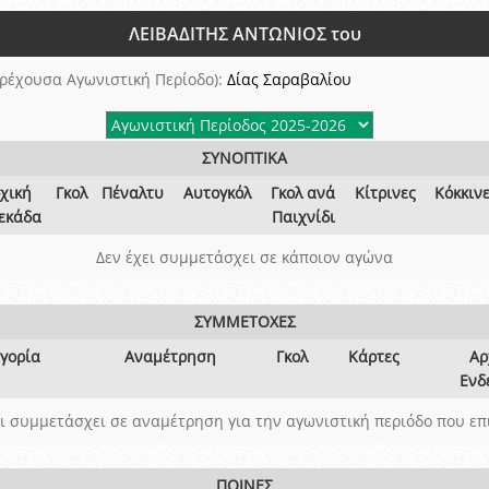
ξετάσεων Σεμιναρίου προεπιλογής Διαιτητών και Παρατηρητών ΕΠΣΑ αγω
ΛΕΙΒΑΔΙΤΗΣ ΑΝΤΩΝΙΟΣ του
 όμιλο
ν και Κυπέλλου 2015-2016
ρέχουσα Αγωνιστική Περίοδο):
Δίας Σαραβαλίου
ΣΥΝΟΠΤΙΚΑ
χική
Γκολ
Πέναλτυ
Αυτογκόλ
Γκολ ανά
Κίτρινες
Κόκκιν
εκάδα
Παιχνίδι
Δεν έχει συμμετάσχει σε κάποιον αγώνα
ΣΥΜΜΕΤΟΧΕΣ
γορία
Αναμέτρηση
Γκολ
Κάρτες
Αρ
Ενδ
ει συμμετάσχει σε αναμέτρηση για την αγωνιστική περιόδο που επ
ΠΟΙΝΕΣ