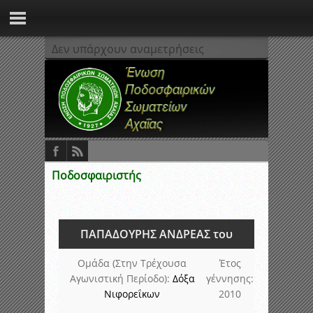
Δεν υπάρχουν αναμετρήσεις
Ποδοσφαιριστής
ΠΑΠΑΔΟΥΡΗΣ ΑΝΔΡΕΑΣ του
Ομάδα (Στην Τρέχουσα
Έτος
Αγωνιστική Περίοδο):
Δόξα
γέννησης:
Νιφορεΐκων
2010