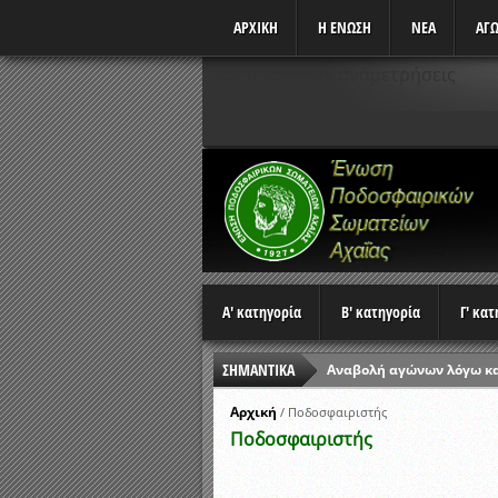
ΑΡΧΙΚΗ
Η ΕΝΩΣΗ
ΝΕΑ
ΑΓΩ
Δεν υπάρχουν αναμετρήσεις
Α' κατηγορία
Β' κατηγορία
Γ' κα
ΣΗΜΑΝΤΙΚΑ
Αναβολή αγώνων λόγω κ
Ώρες έναρξης αγώνων Π
Αρχική
/
Ποδοσφαιριστής
Ποδοσφαιριστής
Αποτελέσματα επαναληπτ
Κλήρωση Β’ Φάσης Κυπέλ