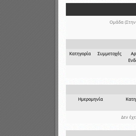
Αποτελέσματα γραπτών ε
Καταρτισμός ομάδων ανα
Κληρώσεις Πρωταθλημάτω
Ομάδα (Στην
Κατηγορία
Συμμετοχές
Αρ
Ενδ
Ημερομηνία
Κατη
Δεν έχ