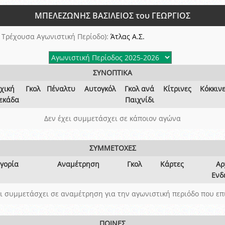
ξετάσεων Σεμιναρίου προεπιλογής Διαιτητών και Παρατηρητών ΕΠΣΑ αγω
ΜΠΕΛΕΖΩΝΗΣ ΒΑΣΙΛΕΙΟΣ του ΓΕΩΡΓΙΟΣ
 όμιλο
ν και Κυπέλλου 2015-2016
 Τρέχουσα Αγωνιστική Περίοδο):
Άτλας Α.Σ.
ΣΥΝΟΠΤΙΚΑ
χική
Γκολ
Πέναλτυ
Αυτογκόλ
Γκολ ανά
Κίτρινες
Κόκκιν
εκάδα
Παιχνίδι
Δεν έχει συμμετάσχει σε κάποιον αγώνα
ΣΥΜΜΕΤΟΧΕΣ
γορία
Αναμέτρηση
Γκολ
Κάρτες
Αρ
Ενδ
ει συμμετάσχει σε αναμέτρηση για την αγωνιστική περιόδο που επ
ΠΟΙΝΕΣ