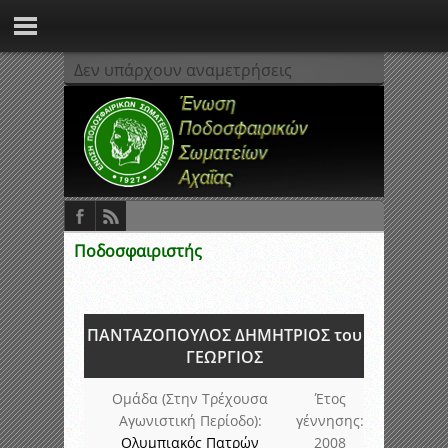
Δεν υπάρχουν αναμετρήσεις
Ποδοσφαιριστής
ΠΑΝΤΑΖΟΠΟΥΛΟΣ ΔΗΜΗΤΡΙΟΣ του
ΓΕΩΡΓΙΟΣ
Ομάδα (Στην Τρέχουσα
Έτος
Αγωνιστική Περίοδο):
γέννησης:
Ολυμπιακός Πατρών
2008