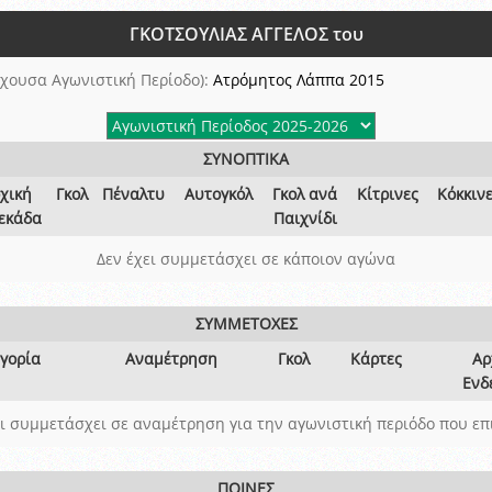
ξετάσεων Σεμιναρίου προεπιλογής Διαιτητών και Παρατηρητών ΕΠΣΑ αγω
ΓΚΟΤΣΟΥΛΙΑΣ ΑΓΓΕΛΟΣ του
 όμιλο
ν και Κυπέλλου 2015-2016
χουσα Αγωνιστική Περίοδο):
Ατρόμητος Λάππα 2015
ΣΥΝΟΠΤΙΚΑ
χική
Γκολ
Πέναλτυ
Αυτογκόλ
Γκολ ανά
Κίτρινες
Κόκκιν
εκάδα
Παιχνίδι
Δεν έχει συμμετάσχει σε κάποιον αγώνα
ΣΥΜΜΕΤΟΧΕΣ
γορία
Αναμέτρηση
Γκολ
Κάρτες
Αρ
Ενδ
ει συμμετάσχει σε αναμέτρηση για την αγωνιστική περιόδο που επ
ΠΟΙΝΕΣ