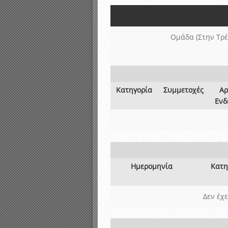
Αποτελέσματα γραπτών ε
Καταρτισμός ομάδων ανα
Κληρώσεις Πρωταθλημάτω
Ομάδα (Στην Τρέ
Κατηγορία
Συμμετοχές
Αρ
Ενδ
Ημερομηνία
Κατη
Δεν έχ