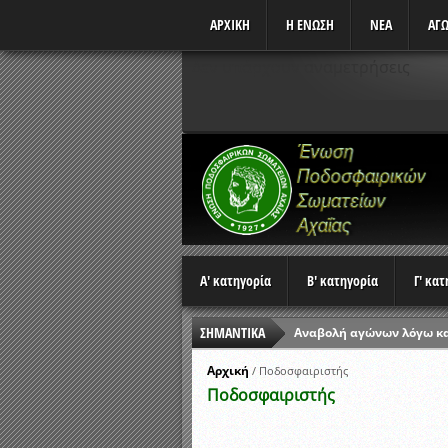
ΑΡΧΙΚΗ
Η ΕΝΩΣΗ
ΝΕΑ
ΑΓΩ
Δεν υπάρχουν αναμετρήσεις
Α' κατηγορία
Β' κατηγορία
Γ' κα
ΣΗΜΑΝΤΙΚΑ
Αναβολή αγώνων λόγω κ
Ώρες έναρξης αγώνων Π
Αρχική
/
Ποδοσφαιριστής
Ποδοσφαιριστής
Αποτελέσματα επαναληπτ
Κλήρωση Β’ Φάσης Κυπέλ