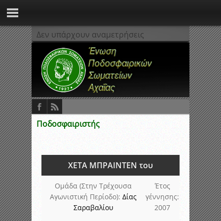
Δεν υπάρχουν αναμετρήσεις
Ποδοσφαιριστής
ΧΕΤΑ ΜΠΡΑΙΝΤΕΝ του
Ομάδα (Στην Τρέχουσα
Έτος
Αγωνιστική Περίοδο):
Δίας
γέννησης:
Σαραβαλίου
2007