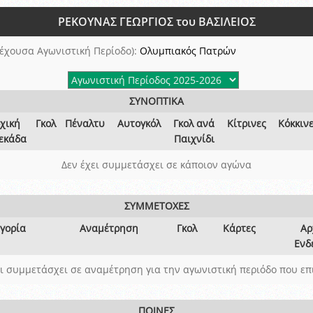
ξετάσεων Σεμιναρίου προεπιλογής Διαιτητών και Παρατηρητών ΕΠΣΑ αγω
ΡΕΚΟΥΝΑΣ ΓΕΩΡΓΙΟΣ του ΒΑΣΙΛΕΙΟΣ
 όμιλο
ν και Κυπέλλου 2015-2016
έχουσα Αγωνιστική Περίοδο):
Ολυμπιακός Πατρών
ΣΥΝΟΠΤΙΚΑ
χική
Γκολ
Πέναλτυ
Αυτογκόλ
Γκολ ανά
Κίτρινες
Κόκκιν
εκάδα
Παιχνίδι
Δεν έχει συμμετάσχει σε κάποιον αγώνα
ΣΥΜΜΕΤΟΧΕΣ
γορία
Αναμέτρηση
Γκολ
Κάρτες
Αρ
Ενδ
ει συμμετάσχει σε αναμέτρηση για την αγωνιστική περιόδο που επ
ΠΟΙΝΕΣ