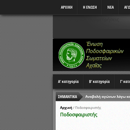
ΑΡΧΙΚΗ
Η ΕΝΩΣΗ
ΝΕΑ
ΑΓΩ
Δεν υπάρχουν αναμετρήσεις
Α' κατηγορία
Β' κατηγορία
Γ' κα
ΣΗΜΑΝΤΙΚΑ
Αναβολή αγώνων λόγω κ
Ώρες έναρξης αγώνων Π
Αρχική
/
Ποδοσφαιριστής
Ποδοσφαιριστής
Αποτελέσματα επαναληπτ
Κλήρωση Β’ Φάσης Κυπέλ