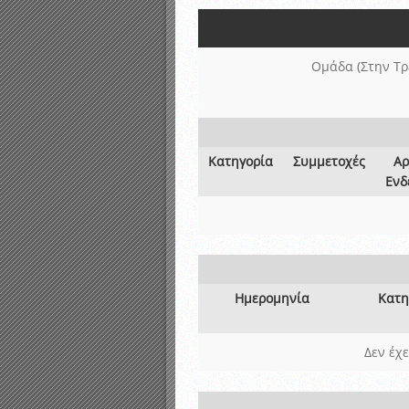
Αποτελέσματα γραπτών ε
Καταρτισμός ομάδων ανα
Κληρώσεις Πρωταθλημάτω
Ομάδα (Στην Τρ
Κατηγορία
Συμμετοχές
Αρ
Ενδ
Ημερομηνία
Κατη
Δεν έχ