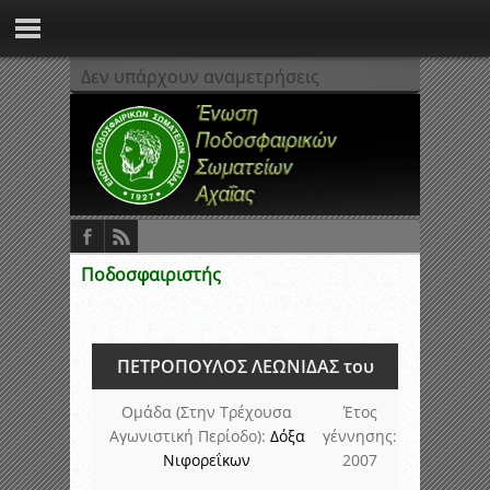
Δεν υπάρχουν αναμετρήσεις
Ποδοσφαιριστής
ΠΕΤΡΟΠΟΥΛΟΣ ΛΕΩΝΙΔΑΣ του
Ομάδα (Στην Τρέχουσα
Έτος
Αγωνιστική Περίοδο):
Δόξα
γέννησης:
Νιφορεΐκων
2007