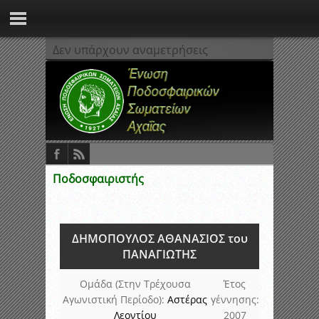
Δεν υπάρχουν αναμετρήσεις
Ποδοσφαιριστής
ΔΗΜΟΠΟΥΛΟΣ ΑΘΑΝΑΣΙΟΣ του
ΠΑΝΑΓΙΩΤΗΣ
Ομάδα (Στην Τρέχουσα
Έτος
Αγωνιστική Περίοδο):
Αστέρας
γέννησης:
Λεοντίου
2007