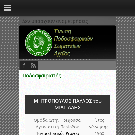
Δεν υπάρχουν αναμετρήσεις
Ποδοσφαιριστής
ΜΗΤΡΟΠΟΥΛΟΣ ΠΑΥΛΟΣ του
ΜΙΛΤΙΑΔΗΣ
Ομάδα (Στην Τρέχουσα
Έτος
Αγωνιστική Περίοδο):
γέννησης:
Πανμοβριακός Ριόλου
1960