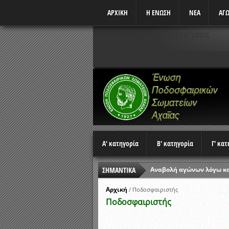
ΑΡΧΙΚΗ
Η ΕΝΩΣΗ
ΝΕΑ
ΑΓΩ
Δεν υπάρχουν αναμετρήσεις
Α' κατηγορία
Β' κατηγορία
Γ' κα
Αναβολή αγώνων λόγω κ
ΣΗΜΑΝΤΙΚΑ
Ώρες έναρξης αγώνων Π
Αρχική
/
Ποδοσφαιριστής
Αποτελέσματα επαναληπτ
Ποδοσφαιριστής
Κλήρωση Β’ Φάσης Κυπέλ
Αποτελέσματα γραπτών ε