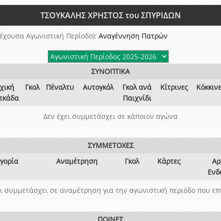
 όμιλο
ΤΣΟΥΚΑΛΗΣ ΧΡΗΣΤΟΣ του ΣΠΥΡΙΔΩΝ
ν και Κυπέλλου 2015-2016
έχουσα Αγωνιστική Περίοδο):
Αναγέννηση Πατρών
ΣΥΝΟΠΤΙΚΑ
χική
Γκολ
Πέναλτυ
Αυτογκόλ
Γκολ ανά
Κίτρινες
Κόκκιν
εκάδα
Παιχνίδι
Δεν έχει συμμετάσχει σε κάποιον αγώνα
ΣΥΜΜΕΤΟΧΕΣ
γορία
Αναμέτρηση
Γκολ
Κάρτες
Αρ
Ενδ
ει συμμετάσχει σε αναμέτρηση για την αγωνιστική περιόδο που επ
ΠΟΙΝΕΣ