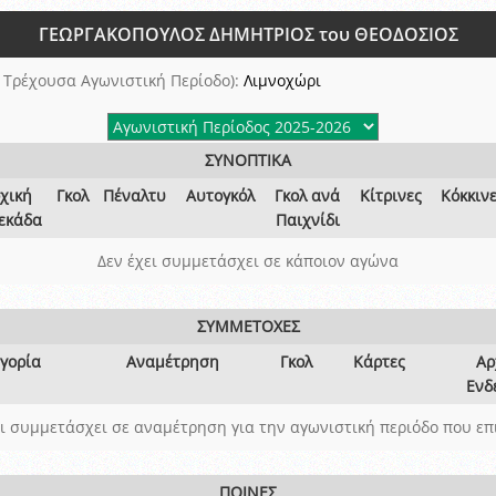
ξετάσεων Σεμιναρίου προεπιλογής Διαιτητών και Παρατηρητών ΕΠΣΑ αγω
ΓΕΩΡΓΑΚΟΠΟΥΛΟΣ ΔΗΜΗΤΡΙΟΣ του ΘΕΟΔΟΣΙΟΣ
 όμιλο
ν και Κυπέλλου 2015-2016
 Τρέχουσα Αγωνιστική Περίοδο):
Λιμνοχώρι
ΣΥΝΟΠΤΙΚΑ
χική
Γκολ
Πέναλτυ
Αυτογκόλ
Γκολ ανά
Κίτρινες
Κόκκιν
εκάδα
Παιχνίδι
Δεν έχει συμμετάσχει σε κάποιον αγώνα
ΣΥΜΜΕΤΟΧΕΣ
γορία
Αναμέτρηση
Γκολ
Κάρτες
Αρ
Ενδ
ει συμμετάσχει σε αναμέτρηση για την αγωνιστική περιόδο που επ
ΠΟΙΝΕΣ