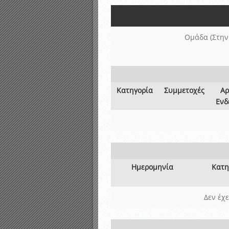
Αποτελέσματα γραπτών ε
Καταρτισμός ομάδων ανα
Κληρώσεις Πρωταθλημάτω
Ομάδα (Στην
Κατηγορία
Συμμετοχές
Αρ
Ενδ
Ημερομηνία
Κατη
Δεν έχ