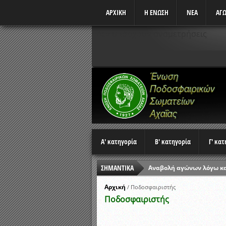
ΑΡΧΙΚΗ
Η ΕΝΩΣΗ
ΝΕΑ
ΑΓΩ
Δεν υπάρχουν αναμετρήσεις
Α' κατηγορία
Β' κατηγορία
Γ' κα
ΣΗΜΑΝΤΙΚΑ
Αναβολή αγώνων λόγω κ
Ώρες έναρξης αγώνων Π
Αρχική
/
Ποδοσφαιριστής
Ποδοσφαιριστής
Αποτελέσματα επαναληπτ
Κλήρωση Β’ Φάσης Κυπέλ