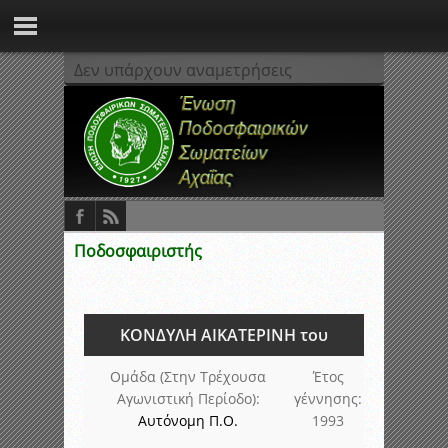
Δεν υπάρχουν αναμετρήσεις
Ποδοσφαιριστής
ΚΟΝΔΥΛΗ ΑΙΚΑΤΕΡΙΝΗ του
Ομάδα (Στην Τρέχουσα
Έτος
Αγωνιστική Περίοδο):
γέννησης:
Αυτόνομη Π.Ο.
1993