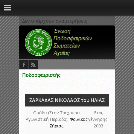
Δεν υπάρχουν αναμετρήσεις
Ποδοσφαιριστής
ΖΑΡΚΑΔΑΣ ΝΙΚΟΛΑΟΣ του ΗΛΙΑΣ
Ομάδα (Στην Τρέχουσα
Έτος
Αγωνιστική Περίοδο):
Φοινικας
γέννησης:
Ζήριας
2003