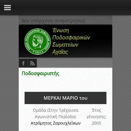
Δεν υπάρχουν αναμετρήσεις
Ποδοσφαιριστής
ΜΕΡΚΑΙ ΜΑΡΙΟ του
Ομάδα (Στην Τρέχουσα
Έτος
Αγωνιστική Περίοδο):
γέννησης:
Ατρόμητος Ζαρουχλεΐκων
2005