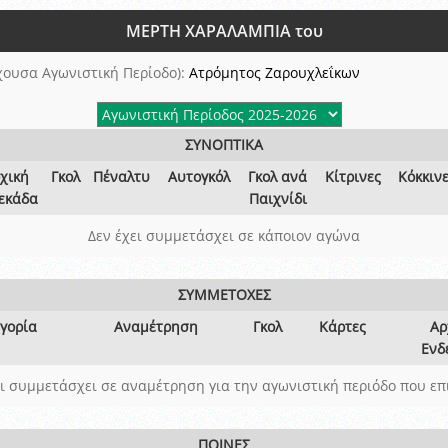
ξετάσεων Σεμιναρίου προεπιλογής Διαιτητών και Παρατηρητών ΕΠΣΑ αγω
ΜΕΡΤΗ ΧΑΡΑΛΑΜΠΙΑ του
 όμιλο
ν και Κυπέλλου 2015-2016
χουσα Αγωνιστική Περίοδο):
Ατρόμητος Ζαρουχλεΐκων
ΣΥΝΟΠΤΙΚΑ
χική
Γκολ
Πέναλτυ
Αυτογκόλ
Γκολ ανά
Κίτρινες
Κόκκιν
εκάδα
Παιχνίδι
Δεν έχει συμμετάσχει σε κάποιον αγώνα
ΣΥΜΜΕΤΟΧΕΣ
γορία
Αναμέτρηση
Γκολ
Κάρτες
Αρ
Ενδ
ει συμμετάσχει σε αναμέτρηση για την αγωνιστική περιόδο που επ
ΠΟΙΝΕΣ