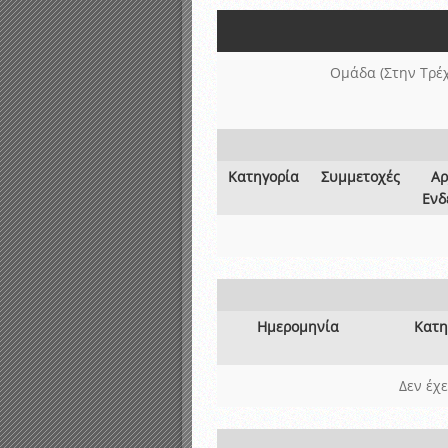
Αποτελέσματα γραπτών ε
Καταρτισμός ομάδων ανα
Κληρώσεις Πρωταθλημάτω
Ομάδα (Στην Τρέ
Κατηγορία
Συμμετοχές
Αρ
Ενδ
Ημερομηνία
Κατη
Δεν έχ