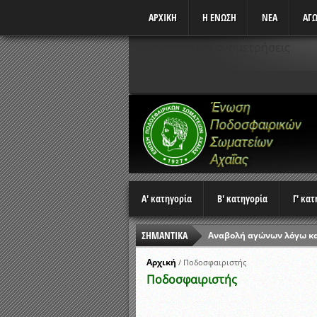
ΑΡΧΙΚΗ
Η ΕΝΩΣΗ
ΝΕΑ
ΑΓΩ
Δεν υπάρχουν αναμετρήσεις
Α' κατηγορία
Β' κατηγορία
Γ' κα
ΣΗΜΑΝΤΙΚΑ
Αναβολή αγώνων λόγω κ
Ώρες έναρξης αγώνων Π
Αρχική
/
Ποδοσφαιριστής
Ποδοσφαιριστής
Αποτελέσματα επαναληπτ
Κλήρωση Β’ Φάσης Κυπέλ