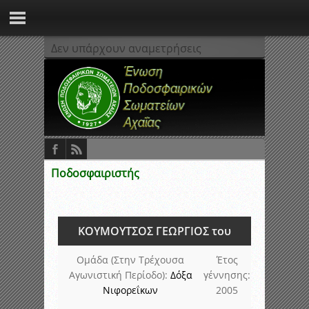
Δεν υπάρχουν αναμετρήσεις
Ποδοσφαιριστής
ΚΟΥΜΟΥΤΣΟΣ ΓΕΩΡΓΙΟΣ του
Ομάδα (Στην Τρέχουσα
Έτος
Αγωνιστική Περίοδο):
Δόξα
γέννησης:
Νιφορεΐκων
2005