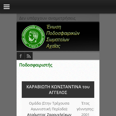
Δεν υπάρχουν αναμετρήσεις
Ποδοσφαιριστής
ΚΑΡΑΒΙΩΤΗ ΚΩΝΣΤΑΝΤΙΝΑ του
ΑΓΓΕΛΟΣ
Ομάδα (Στην Τρέχουσα
Έτος
Αγωνιστική Περίοδο):
γέννησης:
Ατρόμητος Ζαρουχλεΐκων
2001