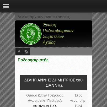
Δεν υπάρχουν αναμετρήσεις
Ποδοσφαιριστής
ΔΕΛΗΓΙΑΝΝΗΣ ΔΗΜΗΤΡΙΟΣ του
ΙΩΑΝΝΗΣ
Ομάδα (Στην Τρέχουσα
Έτος
Αγωνιστική Περίοδο):
γέννησης:
Αυτόνομη Π.Ο.
1984