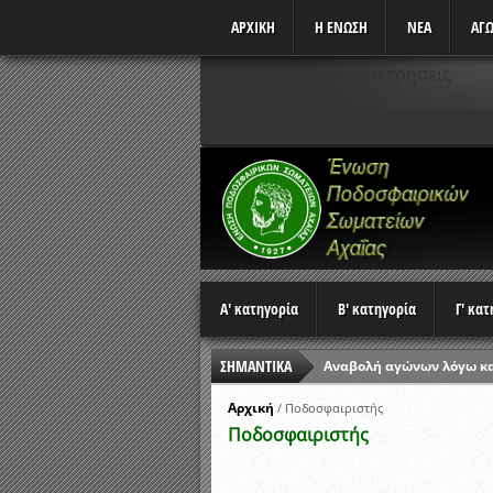
ΑΡΧΙΚΗ
Η ΕΝΩΣΗ
ΝΕΑ
ΑΓΩ
Δεν υπάρχουν αναμετρήσεις
Α' κατηγορία
Β' κατηγορία
Γ' κα
ΣΗΜΑΝΤΙΚΑ
Αναβολή αγώνων λόγω κ
Ώρες έναρξης αγώνων Π
Αρχική
/
Ποδοσφαιριστής
Ποδοσφαιριστής
Αποτελέσματα επαναληπτ
Κλήρωση Β’ Φάσης Κυπέλ