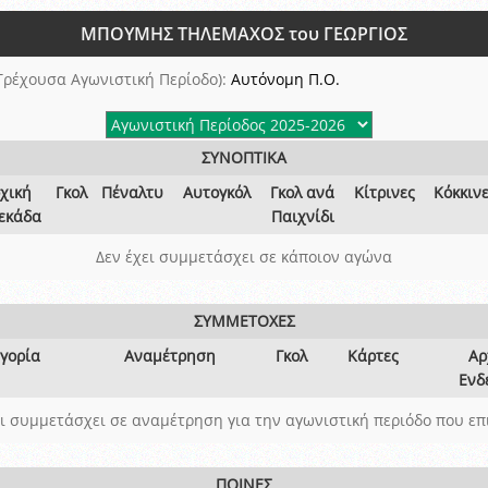
ξετάσεων Σεμιναρίου προεπιλογής Διαιτητών και Παρατηρητών ΕΠΣΑ αγω
ΜΠΟΥΜΗΣ ΤΗΛΕΜΑΧΟΣ του ΓΕΩΡΓΙΟΣ
 όμιλο
ν και Κυπέλλου 2015-2016
Τρέχουσα Αγωνιστική Περίοδο):
Αυτόνομη Π.Ο.
ΣΥΝΟΠΤΙΚΑ
χική
Γκολ
Πέναλτυ
Αυτογκόλ
Γκολ ανά
Κίτρινες
Κόκκιν
εκάδα
Παιχνίδι
Δεν έχει συμμετάσχει σε κάποιον αγώνα
ΣΥΜΜΕΤΟΧΕΣ
γορία
Αναμέτρηση
Γκολ
Κάρτες
Αρ
Ενδ
ει συμμετάσχει σε αναμέτρηση για την αγωνιστική περιόδο που επ
ΠΟΙΝΕΣ