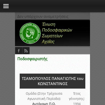
Δεν υπάρχουν αναμετρήσεις
Ποδοσφαιριστής
ΤΣΑΜΟΠΟΥΛΟΣ ΠΑΝΑΓΙΩΤΗΣ του
ΚΩΝΣΤΑΝΤΙΝΟΣ
Ομάδα (Στην Τρέχουσα
Έτος
Αγωνιστική Περίοδο):
γέννησης:
Αυτόνομη Π.Ο.
1994