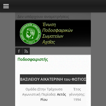
Δεν υπάρχουν αναμετρήσεις
Ποδοσφαιριστής
ΒΑΣΙΛΕΙΟΥ ΑΙΚΑΤΕΡΙΝΗ του ΦΩΤΙΟΣ
Ομάδα (Στην Τρέχουσα
Έτος
Αγωνιστική Περίοδο):
Αετός
γέννησης:
Ρίου
1994