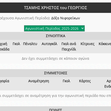
ξετάσεων Σεμιναρίου προεπιλογής Διαιτητών και Παρατηρητών ΕΠΣΑ αγω
ΤΣΑΜΗΣ ΧΡΗΣΤΟΣ του ΓΕΩΡΓΙΟΣ
 όμιλο
ν και Κυπέλλου 2015-2016
ρέχουσα Αγωνιστική Περίοδο):
Δόξα Νιφορεΐκων
ΣΥΝΟΠΤΙΚΑ
χική
Γκολ
Πέναλτυ
Αυτογκόλ
Γκολ ανά
Κίτρινες
Κόκκιν
εκάδα
Παιχνίδι
Δεν έχει συμμετάσχει σε κάποιον αγώνα
ΣΥΜΜΕΤΟΧΕΣ
γορία
Αναμέτρηση
Γκολ
Κάρτες
Αρ
Ενδ
ει συμμετάσχει σε αναμέτρηση για την αγωνιστική περιόδο που επ
ΠΟΙΝΕΣ