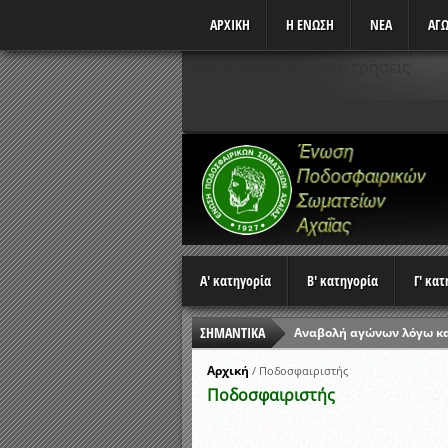
ΑΡΧΙΚΗ
Η ΕΝΩΣΗ
ΝΕΑ
ΑΓΩ
Δεν υπάρχουν αναμετρήσεις
Α' κατηγορία
Β' κατηγορία
Γ' κα
ΣΗΜΑΝΤΙΚΑ
Αναβολή αγώνων λόγω κ
Ώρες έναρξης αγώνων Π
Αρχική
/
Ποδοσφαιριστής
Ποδοσφαιριστής
Αποτελέσματα επαναληπτ
Κλήρωση Β’ Φάσης Κυπέλ