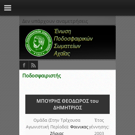
Δεν υπάρχουν αναμετρήσεις
Ποδοσφαιριστής
ΜΠΟΥΡΗΣ ΘΕΟΔΩΡΟΣ του
ΔΗΜΗΤΡΙΟΣ
Ομάδα (Στην Τρέχουσα
Έτος
Αγωνιστική Περίοδο):
Φοινικας
γέννησης:
Ζήριας
2003