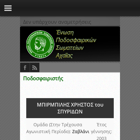
Δεν υπάρχουν αναμετρήσεις
Ποδοσφαιριστής
ΜΠΙΡΜΠΙΛΗΣ ΧΡΗΣΤΟΣ του
ΣΠΥΡΙΔΩΝ
Ομάδα (Στην Τρέχουσα
Έτος
Αγωνιστική Περίοδο):
Ζαβλάνι
γέννησης:
2003