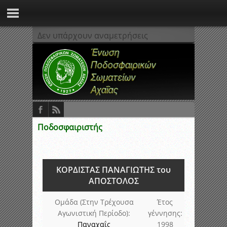
Δεν υπάρχουν αναμετρήσεις
Ποδοσφαιριστής
ΚΟΡΔΙΣΤΑΣ ΠΑΝΑΓΙΩΤΗΣ του
ΑΠΟΣΤΟΛΟΣ
Ομάδα (Στην Τρέχουσα
Έτος
Αγωνιστική Περίοδο):
γέννησης:
Παναχαΐς
1998