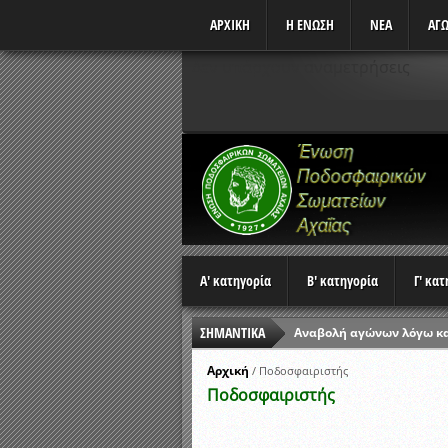
ΑΡΧΙΚΗ
Η ΕΝΩΣΗ
ΝΕΑ
ΑΓΩ
Δεν υπάρχουν αναμετρήσεις
Α' κατηγορία
Β' κατηγορία
Γ' κα
ΣΗΜΑΝΤΙΚΑ
Αναβολή αγώνων λόγω κ
Ώρες έναρξης αγώνων Π
Αρχική
/
Ποδοσφαιριστής
Ποδοσφαιριστής
Αποτελέσματα επαναληπτ
Κλήρωση Β’ Φάσης Κυπέλ