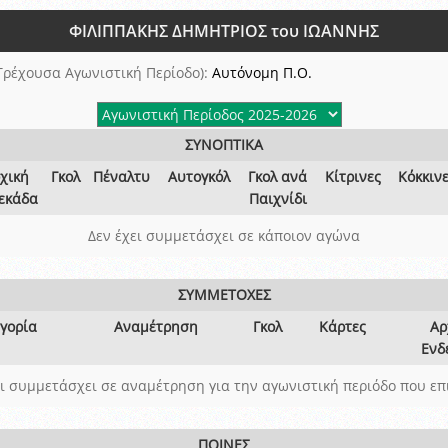
ξετάσεων Σεμιναρίου προεπιλογής Διαιτητών και Παρατηρητών ΕΠΣΑ αγω
ΦΙΛΙΠΠΑΚΗΣ ΔΗΜΗΤΡΙΟΣ του ΙΩΑΝΝΗΣ
 όμιλο
ν και Κυπέλλου 2015-2016
Τρέχουσα Αγωνιστική Περίοδο):
Αυτόνομη Π.Ο.
ΣΥΝΟΠΤΙΚΑ
χική
Γκολ
Πέναλτυ
Αυτογκόλ
Γκολ ανά
Κίτρινες
Κόκκιν
εκάδα
Παιχνίδι
Δεν έχει συμμετάσχει σε κάποιον αγώνα
ΣΥΜΜΕΤΟΧΕΣ
γορία
Αναμέτρηση
Γκολ
Κάρτες
Αρ
Ενδ
ει συμμετάσχει σε αναμέτρηση για την αγωνιστική περιόδο που επ
ΠΟΙΝΕΣ