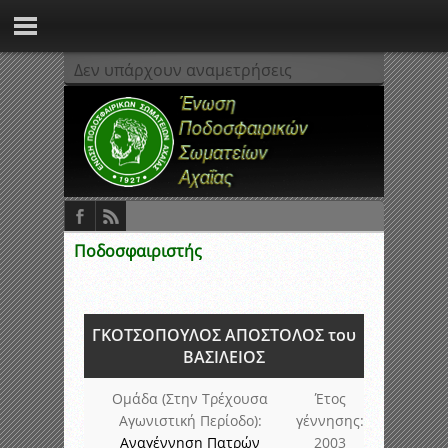
Δεν υπάρχουν αναμετρήσεις
Ποδοσφαιριστής
ΓΚΟΤΣΟΠΟΥΛΟΣ ΑΠΟΣΤΟΛΟΣ του
ΒΑΣΙΛΕΙΟΣ
Ομάδα (Στην Τρέχουσα
Έτος
Αγωνιστική Περίοδο):
γέννησης:
Αναγέννηση Πατρών
2003