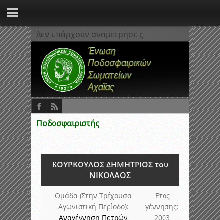
Δεν υπάρχουν αναμετρήσεις
Ποδοσφαιριστής
ΚΟΥΡΚΟΥΛΟΣ ΔΗΜΗΤΡΙΟΣ του
ΝΙΚΟΛΑΟΣ
Ομάδα (Στην Τρέχουσα
Έτος
Αγωνιστική Περίοδο):
γέννησης:
Αναγέννηση Πατρών
2003