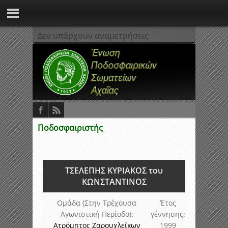
Δεν υπάρχουν αναμετρήσεις
Ποδοσφαιριστής
ΤΣΕΛΕΠΗΣ ΚΥΡΙΑΚΟΣ του
ΚΩΝΣΤΑΝΤΙΝΟΣ
Ομάδα (Στην Τρέχουσα
Έτος
Αγωνιστική Περίοδο):
γέννησης:
Ατρόμητος Ζαρουχλεΐκων
1999