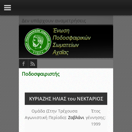
Δεν υπάρχουν αναμετρήσεις
Ποδοσφαιριστής
ΚΥΡΙΑΖΗΣ ΗΛΙΑΣ του ΝΕΚΤΑΡΙΟΣ
Ομάδα (Στην Τρέχουσα
Έτος
Αγωνιστική Περίοδο):
Ζαβλάνι
γέννησης:
1999