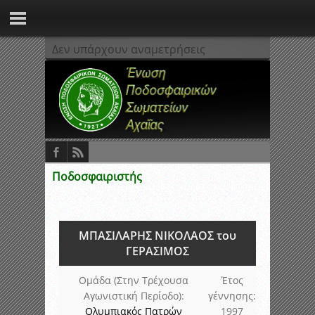
Δεν υπάρχουν αναμετρήσεις
Ποδοσφαιριστής
ΜΠΑΣΙΛΑΡΗΣ ΝΙΚΟΛΑΟΣ του
ΓΕΡΑΣΙΜΟΣ
Ομάδα (Στην Τρέχουσα
Έτος
Αγωνιστική Περίοδο):
γέννησης:
Ολυμπιακός Πατρών
1997