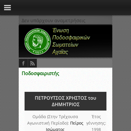
Δεν υπάρχουν αναμετρήσεις
Ποδοσφαιριστής
ΠΕΤΡΟΥΤΣΟΣ ΧΡΗΣΤΟΣ του
ΔΗΜΗΤΡΙΟΣ
Ομάδα (Στην Τρέχουσα
Έτος
Αγωνιστική Περίοδο):
Πείρος
γέννησης:
Ισώματος
1998