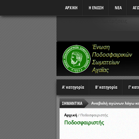
ΑΡΧΙΚΗ
Η ΕΝΩΣΗ
ΝΕΑ
ΑΓΩ
Δεν υπάρχουν αναμετρήσεις
Α' κατηγορία
Β' κατηγορία
Γ' κα
ΣΗΜΑΝΤΙΚΑ
Αναβολή αγώνων λόγω κ
Ώρες έναρξης αγώνων Π
Αρχική
/
Ποδοσφαιριστής
Ποδοσφαιριστής
Αποτελέσματα επαναληπτ
Κλήρωση Β’ Φάσης Κυπέλ