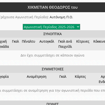
ξετάσεων Σεμιναρίου προεπιλογής Διαιτητών και Παρατηρητών ΕΠΣΑ αγω
ΧΙΚΜΕΤΙΑΝ ΘΕΟΔΩΡΟΣ του
 όμιλο
ν και Κυπέλλου 2015-2016
Τρέχουσα Αγωνιστική Περίοδο):
Αυτόνομη Π.Ο.
ΣΥΝΟΠΤΙΚΑ
χική
Γκολ
Πέναλτυ
Αυτογκόλ
Γκολ ανά
Κίτρινες
Κόκκιν
εκάδα
Παιχνίδι
Δεν έχει συμμετάσχει σε κάποιον αγώνα
ΣΥΜΜΕΤΟΧΕΣ
γορία
Αναμέτρηση
Γκολ
Κάρτες
Αρ
Ενδ
ει συμμετάσχει σε αναμέτρηση για την αγωνιστική περιόδο που επ
ΠΟΙΝΕΣ