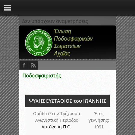
Δεν υπάρχουν αναμετρήσεις
Ποδοσφαιριστής
ΨΥΧΗΣ ΕΥΣΤΑΘΙΟΣ του ΙΩΑΝΝΗΣ
Ομάδα (Στην Τρέχουσα
Έτος
Αγωνιστική Περίοδο):
γέννησης:
Αυτόνομη Π.Ο.
1991