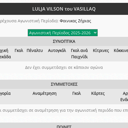
ξετάσεων Σεμιναρίου προεπιλογής Διαιτητών και Παρατηρητών ΕΠΣΑ αγω
LULJA VILSON του VASILLAQ
 όμιλο
ν και Κυπέλλου 2015-2016
ρέχουσα Αγωνιστική Περίοδο):
Φοινικας Ζήριας
ΣΥΝΟΠΤΙΚΑ
χική
Γκολ
Πέναλτυ
Αυτογκόλ
Γκολ ανά
Κίτρινες
Κόκκιν
εκάδα
Παιχνίδι
Δεν έχει συμμετάσχει σε κάποιον αγώνα
ΣΥΜΜΕΤΟΧΕΣ
γορία
Αναμέτρηση
Γκολ
Κάρτες
Αρ
Ενδ
ει συμμετάσχει σε αναμέτρηση για την αγωνιστική περιόδο που επ
ΠΟΙΝΕΣ