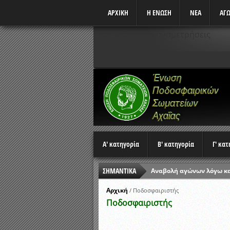
ΑΡΧΙΚΗ
Η ΕΝΩΣΗ
ΝΕΑ
ΑΓΩ
Δεν υπάρχουν αναμετρήσεις
Α' κατηγορία
Β' κατηγορία
Γ' κα
ΣΗΜΑΝΤΙΚΑ
Αναβολή αγώνων λόγω κ
Ώρες έναρξης αγώνων Π
Αρχική
/
Ποδοσφαιριστής
Ποδοσφαιριστής
Αποτελέσματα επαναληπτ
Κλήρωση Β’ Φάσης Κυπέλ