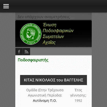
Δεν υπάρχουν αναμετρήσεις
Ποδοσφαιριστής
ΚΙΤΑΣ ΝΙΚΟΛΑΟΣ του ΒΑΓΓΕΛΗΣ
Ομάδα (Στην Τρέχουσα
Έτος
Αγωνιστική Περίοδο):
γέννησης:
Αυτόνομη Π.Ο.
1992