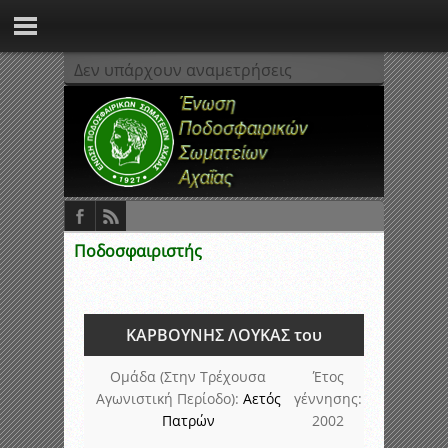
Δεν υπάρχουν αναμετρήσεις
Ποδοσφαιριστής
ΚΑΡΒΟΥΝΗΣ ΛΟΥΚΑΣ του
Ομάδα (Στην Τρέχουσα
Έτος
Αγωνιστική Περίοδο):
Αετός
γέννησης:
Πατρών
2002