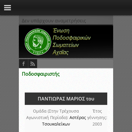
Δεν υπάρχουν αναμετρήσεις
Ποδοσφαιριστής
ΠΑΝΤΙΩΡΑΣ ΜΑΡΙΟΣ του
Ομάδα (Στην Τρέχουσα
Έτος
Αγωνιστική Περίοδο):
Αστέρας
γέννησης:
Τσουκαλεΐκων
2003