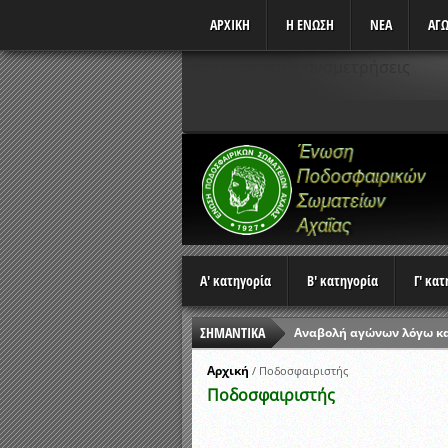
ΑΡΧΙΚΗ
Η ΕΝΩΣΗ
ΝΕΑ
ΑΓΩ
Δεν υπάρχουν αναμετρήσεις
Α' κατηγορία
Β' κατηγορία
Γ' κα
ΣΗΜΑΝΤΙΚΑ
Αναβολή αγώνων λόγω κ
Ώρες έναρξης αγώνων Π
Αρχική
/
Ποδοσφαιριστής
Ποδοσφαιριστής
Αποτελέσματα επαναληπτ
Κλήρωση Β’ Φάσης Κυπέλ