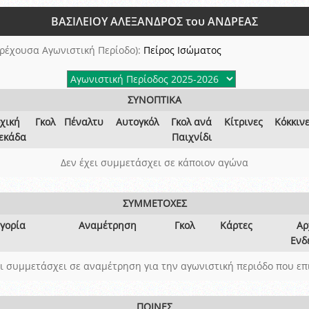
ξετάσεων Σεμιναρίου προεπιλογής Διαιτητών και Παρατηρητών ΕΠΣΑ αγω
ΒΑΣΙΛΕΙΟΥ ΑΛΕΞΑΝΔΡΟΣ του ΑΝΔΡΕΑΣ
 όμιλο
ν και Κυπέλλου 2015-2016
ρέχουσα Αγωνιστική Περίοδο):
Πείρος Ισώματος
ΣΥΝΟΠΤΙΚΑ
χική
Γκολ
Πέναλτυ
Αυτογκόλ
Γκολ ανά
Κίτρινες
Κόκκιν
εκάδα
Παιχνίδι
Δεν έχει συμμετάσχει σε κάποιον αγώνα
ΣΥΜΜΕΤΟΧΕΣ
γορία
Αναμέτρηση
Γκολ
Κάρτες
Αρ
Ενδ
ει συμμετάσχει σε αναμέτρηση για την αγωνιστική περιόδο που επ
ΠΟΙΝΕΣ