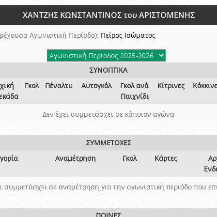
ξετάσεων Σεμιναρίου προεπιλογής Διαιτητών και Παρατηρητών ΕΠΣΑ αγω
ΧΑΝΤΖΗΣ ΚΩΝΣΤΑΝΤΙΝΟΣ του ΑΡΙΣΤΟΜΕΝΗΣ
 όμιλο
ν και Κυπέλλου 2015-2016
ρέχουσα Αγωνιστική Περίοδο):
Πείρος Ισώματος
ΣΥΝΟΠΤΙΚΑ
χική
Γκολ
Πέναλτυ
Αυτογκόλ
Γκολ ανά
Κίτρινες
Κόκκιν
εκάδα
Παιχνίδι
Δεν έχει συμμετάσχει σε κάποιον αγώνα
ΣΥΜΜΕΤΟΧΕΣ
γορία
Αναμέτρηση
Γκολ
Κάρτες
Αρ
Ενδ
ει συμμετάσχει σε αναμέτρηση για την αγωνιστική περιόδο που επ
ΠΟΙΝΕΣ