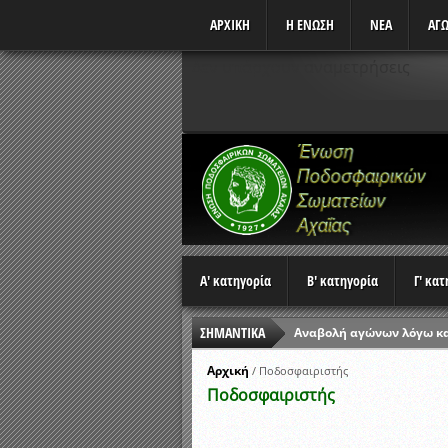
ΑΡΧΙΚΗ
Η ΕΝΩΣΗ
ΝΕΑ
ΑΓΩ
Δεν υπάρχουν αναμετρήσεις
Α' κατηγορία
Β' κατηγορία
Γ' κα
ΣΗΜΑΝΤΙΚΑ
Αναβολή αγώνων λόγω κ
Ώρες έναρξης αγώνων Π
Αρχική
/
Ποδοσφαιριστής
Ποδοσφαιριστής
Αποτελέσματα επαναληπτ
Κλήρωση Β’ Φάσης Κυπέλ