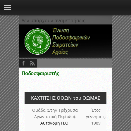
Δεν υπάρχουν αναμετρήσεις
Ποδοσφαιριστής
ΚΑΧΤΙΤΣΗΣ ΟΘΩΝ του ΘΩΜΑΣ
Ομάδα (Στην Τρέχουσα
Έτος
Αγωνιστική Περίοδο):
γέννησης:
Αυτόνομη Π.Ο.
1989