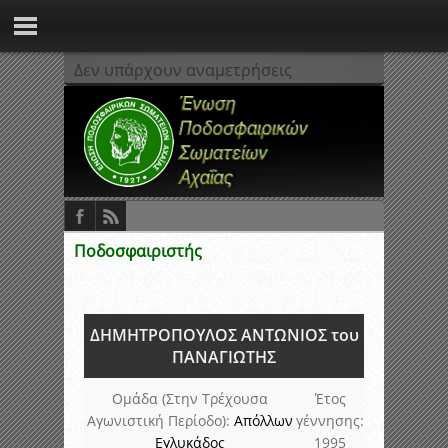
Δεν υπάρχουν αναμετρήσεις
Ποδοσφαιριστής
ΔΗΜΗΤΡΟΠΟΥΛΟΣ ΑΝΤΩΝΙΟΣ του
ΠΑΝΑΓΙΩΤΗΣ
Ομάδα (Στην Τρέχουσα
Έτος
Αγωνιστική Περίοδο):
Απόλλων
γέννησης:
Εγλυκάδος
1995