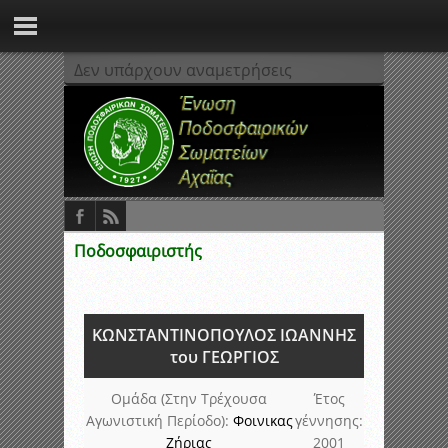
Δεν υπάρχουν αναμετρήσεις
Ποδοσφαιριστής
ΚΩΝΣΤΑΝΤΙΝΟΠΟΥΛΟΣ ΙΩΑΝΝΗΣ
του ΓΕΩΡΓΙΟΣ
Ομάδα (Στην Τρέχουσα
Έτος
Αγωνιστική Περίοδο):
Φοινικας
γέννησης:
Ζήριας
2001