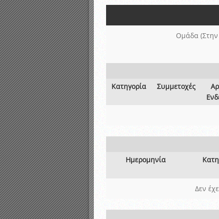
Αποτελέσματα γραπτών ε
Καταρτισμός ομάδων ανα
Κληρώσεις Πρωταθλημάτω
Ομάδα (Στην
Κατηγορία
Συμμετοχές
Αρ
Ενδ
Ημερομηνία
Κατη
Δεν έχ