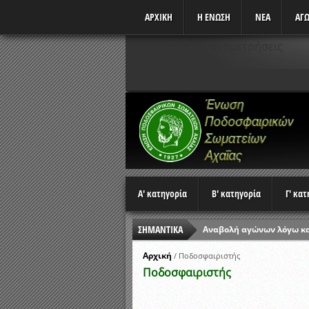
ΑΡΧΙΚΗ
Η ΕΝΩΣΗ
ΝΕΑ
ΑΓΩ
Δεν υπάρχουν αναμετρήσεις
Α' κατηγορία
Β' κατηγορία
Γ' κα
ΣΗΜΑΝΤΙΚΑ
Αναβολή αγώνων λόγω κ
Ώρες έναρξης αγώνων Π
Αρχική
/
Ποδοσφαιριστής
Ποδοσφαιριστής
Αποτελέσματα επαναληπτ
Κλήρωση Β’ Φάσης Κυπέλ