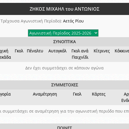
ξετάσεων Σεμιναρίου προεπιλογής Διαιτητών και Παρατηρητών ΕΠΣΑ αγω
ΖΗΚΟΣ ΜΙΧΑΗΛ του ΑΝΤΩΝΙΟΣ
 όμιλο
ν και Κυπέλλου 2015-2016
 Τρέχουσα Αγωνιστική Περίοδο):
Αετός Ρίου
ΣΥΝΟΠΤΙΚΑ
χική
Γκολ
Πέναλτυ
Αυτογκόλ
Γκολ ανά
Κίτρινες
Κόκκιν
εκάδα
Παιχνίδι
Δεν έχει συμμετάσχει σε κάποιον αγώνα
ΣΥΜΜΕΤΟΧΕΣ
γορία
Αναμέτρηση
Γκολ
Κάρτες
Αρ
Ενδ
ει συμμετάσχει σε αναμέτρηση για την αγωνιστική περιόδο που επ
ΠΟΙΝΕΣ